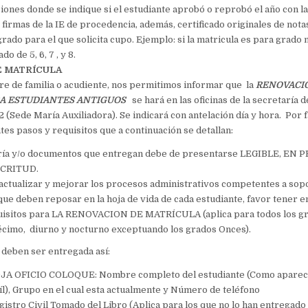
aciones donde se indique si el estudiante aprobó o reprobó el año con l
firmas de la IE de procedencia
, además,
c
ertificado originales de not
rado para el que solicita cupo
. Ejemplo: si la matricula es para grado
do de 5, 6, 7 , y 8.
E MATRÍCULA
e de familia o acudiente, nos permitimos informar que la
RENOVACI
RA ESTUDIANTES ANTIGUOS
se hará en las oficinas de la secretaría d
52 (Sede María Auxiliadora). Se indicará con antelación día y hora
. Por 
ntes pasos y requisitos que a continuación se detallan:
ería y/o documentos que entregan debe de presentarse LEGIBLE, EN
LCRITUD.
actualizar y mejorar los procesos administrativos competentes a sop
ue deben reposar en la hoja de vida de cada estudiante, favor tener e
uisitos para
LA RENOVACION DE MATRÍCULA
(aplica para todos los 
écimo, diurno y nocturno exceptuando los grados Onces).
deben ser entregada así:
A OFICIO COLOQUE: Nombre completo del estudiante (Como aparece
víl), Grupo en el cual esta actualmente y Número de teléfono
istro Civil Tomado del Libro (Aplica para los que no lo han entregado a