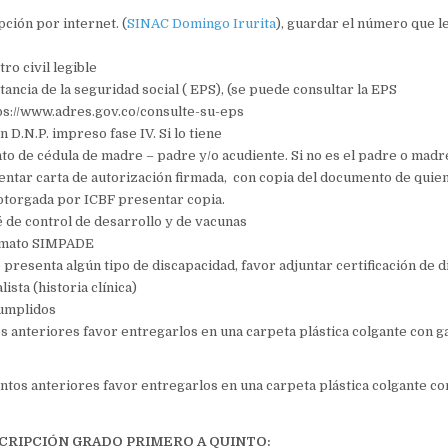
pción por internet. (
SINAC Domingo Irurita
), guardar el número que le
tro civil legible
ancia de la seguridad social ( EPS), (se puede consultar la EPS
ps://www.adres.gov.co/consulte-su-eps
n D.N.P. impreso fase IV. Si lo tiene
to de cédula de
madre – padre y/o acudiente. Si no es el padre o madr
entar carta de autorización firmada, con copia del documento de quien 
otorgada por
ICBF
presentar copia.
é de control de desarrollo y de vacunas
ormato SIMPADE
e presenta algún tipo de discapacidad, favor adjuntar certificación de d
ista (historia clínica)
cumplidos
 anteriores favor entregarlos en una carpeta plástica colgante con 
tos anteriores favor entregarlos en una carpeta plástica colgante c
SCRIPCIÓN GRADO PRIMERO A QUINTO: