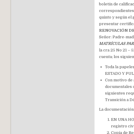
boletín de calific
correspondientes 
quinto
y
según el g
presentar certifica
RENOVACIÓN D
Señor: Padre-madr
MATRÍCULAS PA
la cra 25 No 21 – 
cuenta; los siguie
Toda la papel
ESTADO Y PU
Con motivo de 
documentales q
siguientes req
Transición a D
La documentación 
EN UNA HOJ
registro ci
Copia de Reg