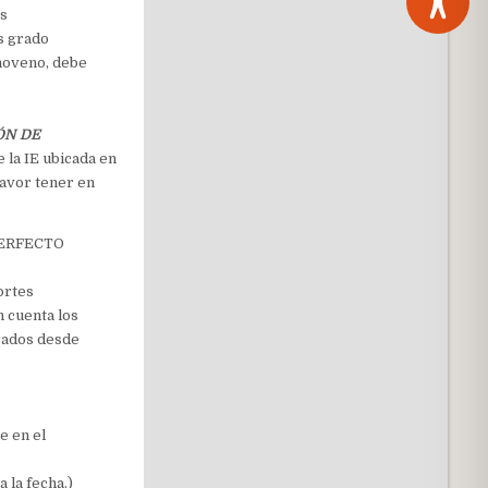
as
as grado
 noveno, debe
ÓN DE
e la IE ubicada en
favor tener en
 PERFECTO
ortes
n cuenta los
grados desde
 en el
 la fecha.)