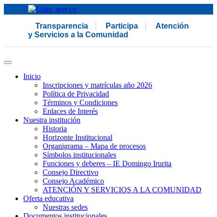
Transparencia
Participa
Atención
y Servicios a la Comunidad
Inicio
Inscripciones y matrículas año 2026
Política de Privacidad
Términos y Condiciones
Enlaces de Interés
Nuestra institución
Historia
Horizonte Institucional
Organigrama – Mapa de procesos
Símbolos institucionales
Funciones y deberes – IE Domingo Irurita
Consejo Directivo
Consejo Académico
ATENCIÓN Y SERVICIOS A LA COMUNIDAD
Oferta educativa
Nuestras sedes
Documentos institucionales