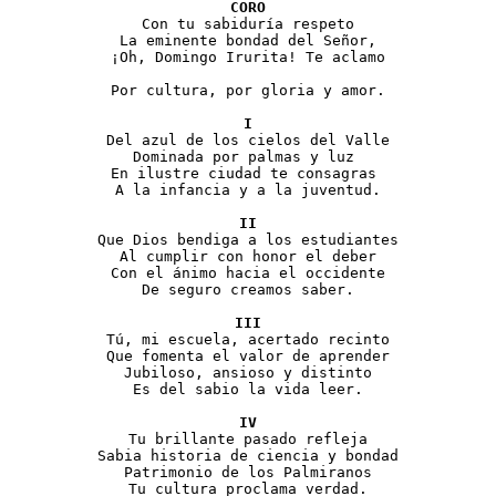
CORO
Con tu sabiduría respeto
La eminente bondad del Señor,
¡Oh, Domingo Irurita! Te aclamo
Por cultura, por gloria y amor.
I
Del azul de los cielos del Valle
Dominada por palmas y luz 
En ilustre ciudad te consagras 
A la infancia y a la juventud.
II
Que Dios bendiga a los estudiantes
Al cumplir con honor el deber
Con el ánimo hacia el occidente
De seguro creamos saber.
III
Tú, mi escuela, acertado recinto
Que fomenta el valor de aprender
Jubiloso, ansioso y distinto
Es del sabio la vida leer.
IV
Tu brillante pasado refleja
Sabia historia de ciencia y bondad
Patrimonio de los Palmiranos
Tu cultura proclama verdad.