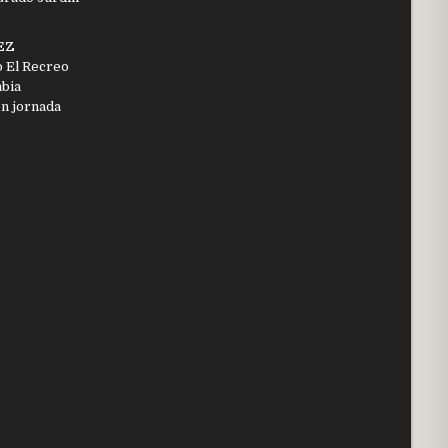
EZ
o El Recreo
mbia
en jornada