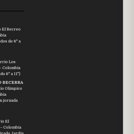
o El Recreo
mbia
dos de 6° a
rrio Los
 – Colombia
o 6° a 11°)
O BECERRA
io Olímpico
mbia
n jornada
io El
 – Colombia
Grado Jardín