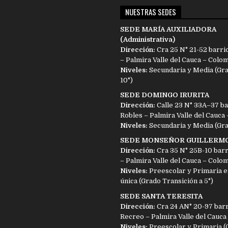
NUESTRAS SEDES
SEDE MARÍA AUXILIADORA
(Administrativa)
Dirección:
Cra 25 N° 21-52 barri
– Palmira Valle del Cauca – Colo
Niveles:
Secundaria y Media (Gra
10°)
SEDE DOMINGO IRURITA
Dirección:
Calle 23 N° 33A–37 ba
Robles – Palmira Valle del Cauca
Niveles:
Secundaria y Media (Grad
SEDE MONSEÑOR GUILLERM
Dirección:
Cra 35 N° 25B-10 barr
– Palmira Valle del Cauca – Colo
Niveles:
Preescolar y Primaria e
única (Grado Transición a 5°)
SEDE SANTA TERESITA
Dirección:
Cra 24 AN° 20-97 barr
Recreo – Palmira Valle del Cauca
Niveles:
Preescolar y Primaria (