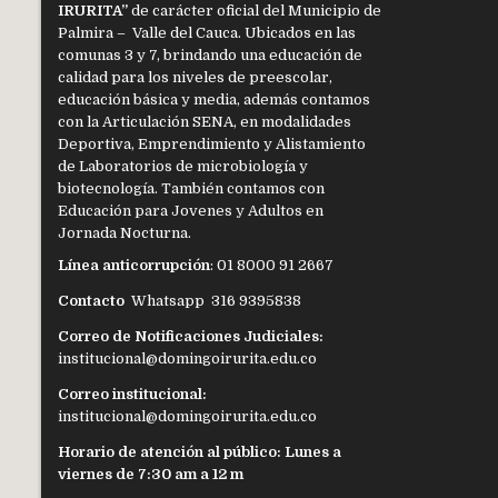
IRURITA”
de carácter oficial del Municipio de
Palmira – Valle del Cauca. Ubicados en las
comunas 3 y 7, brindando una educación de
calidad para los niveles de preescolar,
educación básica y media, además contamos
con la Articulación SENA, en modalidades
Deportiva, Emprendimiento y Alistamiento
de Laboratorios de microbiología y
biotecnología. También contamos con
Educación para Jovenes y Adultos en
Jornada Nocturna.
Línea anticorrupción
: 01 8000 91 2667
Contacto
Whatsapp 316 9395838
Correo de Notificaciones Judiciales:
institucional@domingoirurita.edu.co
Correo institucional:
institucional@domingoirurita.edu.co
Horario de atención al público: Lunes a
viernes de 7:30 am a 12 m