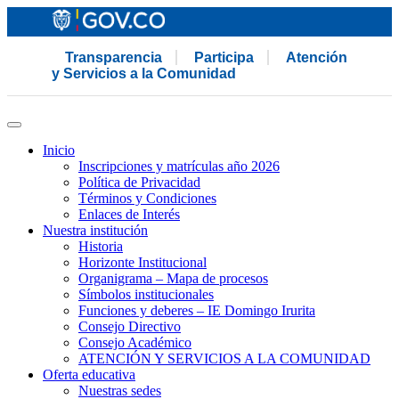
Transparencia
Participa
Atención
y Servicios a la Comunidad
Inicio
Inscripciones y matrículas año 2026
Política de Privacidad
Términos y Condiciones
Enlaces de Interés
Nuestra institución
Historia
Horizonte Institucional
Organigrama – Mapa de procesos
Símbolos institucionales
Funciones y deberes – IE Domingo Irurita
Consejo Directivo
Consejo Académico
ATENCIÓN Y SERVICIOS A LA COMUNIDAD
Oferta educativa
Nuestras sedes