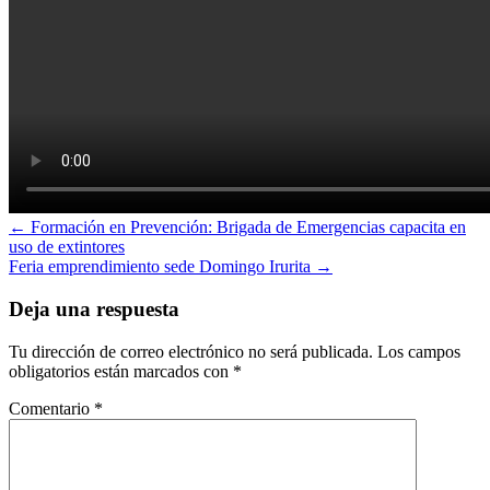
Navegación
← Formación en Prevención: Brigada de Emergencias capacita en
uso de extintores
de
Feria emprendimiento sede Domingo Irurita →
entradas
Deja una respuesta
Tu dirección de correo electrónico no será publicada.
Los campos
obligatorios están marcados con
*
Comentario
*