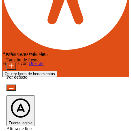
Ajustes de accesibilidad
Módulos de contenido
Tamaño de fuente
Funciona con
OneTap
Ocultar barra de herramientas
Por defecto
Fuente legible
Altura de línea