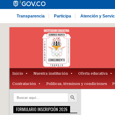
Transparencia
Participa
Atención y Servi
Inicio
Nuestra institución
Oferta educativa
Contratación
Políticas, términos y condiciones
P
Botón de búsqueda
Buscar:
FORMULARIO INSCRIPCIÓN 2026