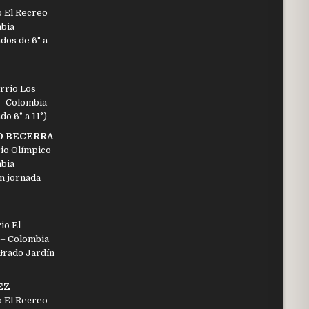
o El Recreo
mbia
dos de 6° a
rrio Los
 – Colombia
o 6° a 11°)
O BECERRA
io Olímpico
mbia
n jornada
io El
 – Colombia
Grado Jardín
EZ
o El Recreo