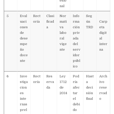
esio
nal
5
Eval
Rect
Clasi
Nor
Info
Seg
uaci
oría
ficad
mati
rma
ún
Carp
ones
a
va
ción
TRD
eta
de
labo
priv
digit
dese
ral
ada
al
mpe
vige
del
inter
ño
nte
serv
na
doce
idor
nte
públ
ico
6
Inve
Rect
Res
Ley
Pod
Hast
Arch
stiga
oría
erva
1712
ría
a
ivo
cion
da
de
afec
deci
rese
es
2014
tar
sión
rvad
inte
el
final
o
rnas
debi
prel
do