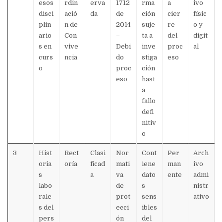
esos
rdin
erva
1712
rma
a
ivo
disci
ació
da
de
ción
cier
físic
plin
n de
2014
suje
re
o y
ario
Con
–
ta a
del
digit
s en
vive
Debi
inve
proc
al
curs
ncia
do
stiga
eso
o
proc
ción
eso
hast
a
fallo
defi
nitiv
o
3
Hist
Rect
Clasi
Nor
Cont
Per
Arch
oria
oría
ficad
mati
iene
man
ivo
s
a
va
dato
ente
admi
labo
de
s
nistr
rale
prot
sens
ativo
s del
ecci
ibles
pers
ón
del