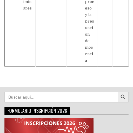
imin
proc
ares
eso
y la
pres
unci
ón
de
inoc
enci
a
Botón de búsqu
Buscar:
FORMULARIO INSCRIPCIÓN 2026