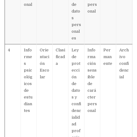
onal
de
pers
dato
onal
s
pers
onal
es
4
Info
Orie
Clasi
Ley
Info
Per
Arch
rme
ntaci
ficad
de
rma
man
ivo
s
ón
a
prot
ción
ente
confi
psic
Esco
ecci
sens
denc
ológ
lar
ón
ible
ial
icos
de
de
de
dato
cará
estu
s y
cter
dian
confi
pers
tes
denc
onal
ialid
ad
prof