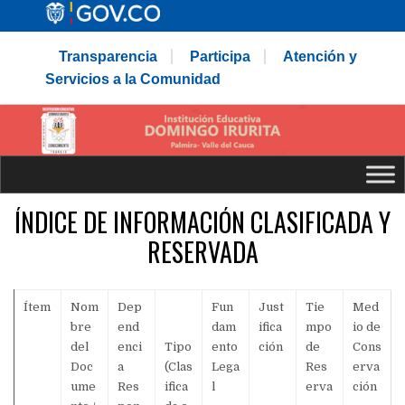
Transparencia
Participa
Atención y
Servicios a la Comunidad
ÍNDICE DE INFORMACIÓN CLASIFICADA Y
RESERVADA
Ítem
Nom
Dep
Fun
Just
Tie
Med
bre
end
dam
ifica
mpo
io de
del
enci
Tipo
ento
ción
de
Cons
Doc
a
(Clas
Lega
Res
erva
ume
Res
ifica
l
erva
ción