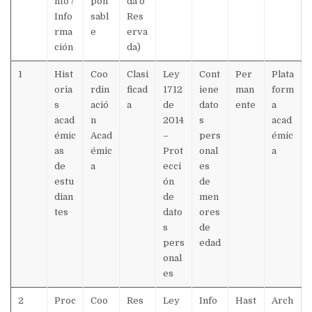
nto /
pon
da o
Info
sabl
Res
rma
e
erva
ción
da)
1
Hist
Coo
Clasi
Ley
Cont
Per
Plata
oria
rdin
ficad
1712
iene
man
form
s
ació
a
de
dato
ente
a
acad
n
2014
s
acad
émic
Acad
–
pers
émic
as
émic
Prot
onal
a
de
a
ecci
es
estu
ón
de
dian
de
men
tes
dato
ores
s
de
pers
edad
onal
es
2
Proc
Coo
Res
Ley
Info
Hast
Arch