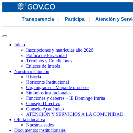
Transparencia
Participa
Atención y Serv
Inicio
Inscripciones y matrículas año 2026
Política de Privacidad
Términos y Condiciones
Enlaces de Interés
Nuestra institución
Historia
Horizonte Institucional
Organigrama – Mapa de procesos
Símbolos institucionales
Funciones y deberes – IE Domingo Irurita
Consejo Directivo
Consejo Académico
ATENCIÓN Y SERVICIOS A LA COMUNIDAD
Oferta educativa
Nuestras sedes
Documentos institucionales