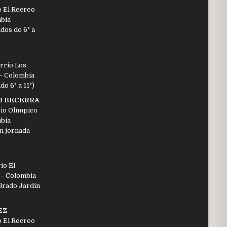
o El Recreo
mbia
dos de 6° a
rrio Los
 – Colombia
o 6° a 11°)
O BECERRA
io Olímpico
mbia
n jornada
io El
 – Colombia
Grado Jardín
EZ
o El Recreo