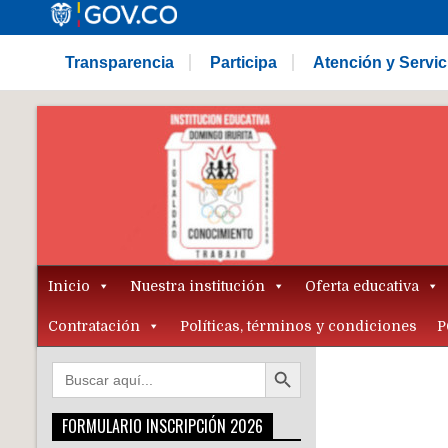
Transparencia
Participa
Atención y Servi
Inicio
Nuestra institución
Oferta educativa
Contratación
Políticas, términos y condiciones
P
Botón de búsqueda
Buscar:
FORMULARIO INSCRIPCIÓN 2026